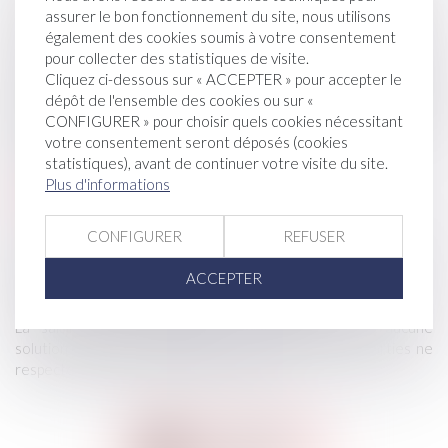
droit de la construction, le droit de l'urbanisme, le droit des
assurer le bon fonctionnement du site, nous utilisons
hypothèques, le droit des servitudes légales et
également des cookies soumis à votre consentement
conventionnelles, le droit de la mitoyenneté, le droit de la
pour collecter des statistiques de visite.
copropriété, le droit des associations foncières et des
Cliquez ci-dessous sur « ACCEPTER » pour accepter le
associations syndicales, le droit du domaine public, le droit
dépôt de l'ensemble des cookies ou sur «
applicable à certaines professions spécialisées, comme les
CONFIGURER » pour choisir quels cookies nécessitant
agents immobiliers, les notaires, les architectes, les maîtres
votre consentement seront déposés (cookies
d'œuvre, etc…
statistiques), avant de continuer votre visite du site.
Plus d'informations
Litiges Bailleurs-Locataires
CONFIGURER
REFUSER
Il existe des droits et des devoirs pour les propriétaires-
bailleurs et les locataires.
ACCEPTER
Il s’agit ici de conseiller, d’assister soit le(s) bailleur(s), soit le(s)
locataire(s) devant les juridictions compétentes.
La saisine d’une juridiction est nécessaire lorsqu’aucune
solution amiable n’est possible ou lorsque l’une des parties ne
respecte pas ses droits ou ses devoirs.
Je prends RDV