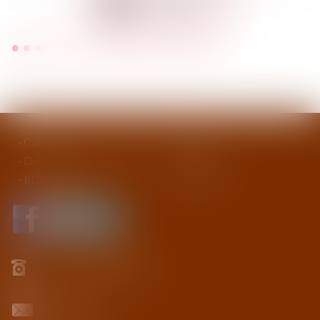
à Solesmes
Voir tous les domaines d'intervention
Cabinet
Avocat
Domaines d'intervention
Honoraires
RDV en ligne
Contact
03 27 42 33 50
Contact