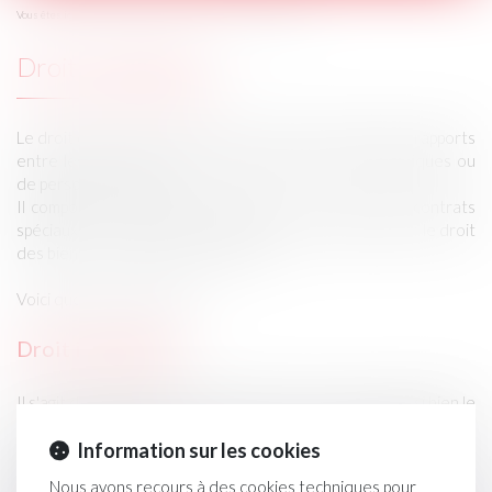
Domaines d'intervention
Droit civil général
Vous êtes ici :
Droit civil général
Le droit civil est une branche du droit privé qui régit les rapports
entre les personnes, qu'il s'agisse de personnes physiques ou
de personnes morales.
Il comporte : le droit des obligations et le droit des contrats
spéciaux ; le droit des personnes ; le droit de la famille ; le droit
des biens ; le droit des successions.
Voici quelques exemples :
Droit immobilier
Il s'agit d'une partie du droit des biens, et concerne aussi bien le
droit des immeubles privés que le droit du patrimoine des
personnes publiques.
Information sur les cookies
Son champ est donc très large puisqu'il concerne notamment : le
Nous avons recours à des cookies techniques pour