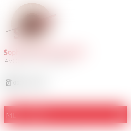
AVOCATS - SOLESMES
03 27 42 33 50
MENU
Ouvrir
le
menu