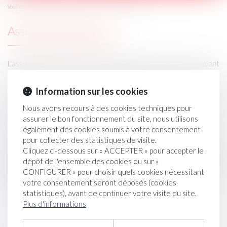
Domaines d'intervention
Assistance éducative
Vous êtes ici :
Assistance éducative
L'assistance éducative est un ensemble de mesures pouvant
être décidées par le Juge des Enfants lorsqu'un enfant est en
danger. Ces mesures d'assistance préservent l'autorité
Information sur les cookies
parentale tout en assurant la protection de l'enfant. Les
parents ou le tuteur, d'autres autorités (service à qui l'enfant a
Nous avons recours à des cookies techniques pour
été confié....) mais aussi l'enfant peuvent saisir le juge et être
assurer le bon fonctionnement du site, nous utilisons
parties durant la procédure.
également des cookies soumis à votre consentement
pour collecter des statistiques de visite.
Il s’agit ici d’assister le ou les parents, voire l’(es) enfant(s) dans
Cliquez ci-dessous sur « ACCEPTER » pour accepter le
le cadre de difficultés qui ont entraînées la saisine du Juge des
dépôt de l'ensemble des cookies ou sur «
Enfants soit pour la mise en place d’une assistance éducative en
CONFIGURER » pour choisir quels cookies nécessitant
milieu ouvert (AEMO) avec ou sans placement d’enfant(s)
votre consentement seront déposés (cookies
statistiques), avant de continuer votre visite du site.
Plus d'informations
Je prends RDV