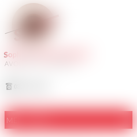
AVOCATS - SOLESMES
03 27 42 33 50
MENU
Ouvrir
le
menu